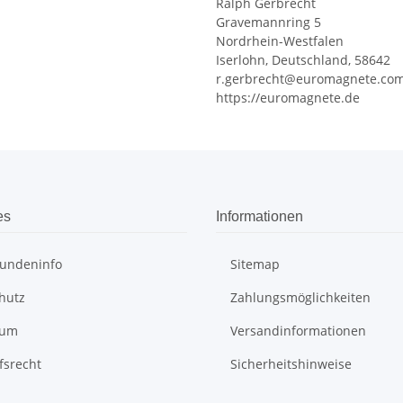
Ralph Gerbrecht
Gravemannring 5
Nordrhein-Westfalen
Iserlohn, Deutschland, 58642
r.gerbrecht@euromagnete.co
https://euromagnete.de
es
Informationen
undeninfo
Sitemap
hutz
Zahlungsmöglichkeiten
sum
Versandinformationen
fsrecht
Sicherheitshinweise