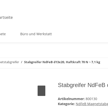
ete
Büro und Werkstatt
tstabgreifer
Stabgreifer NdFeB d13x20, Haftkraft 70 N ~ 7,1 kg
Stabgreifer NdFeB d
Artikelnummer:
800130
Kategorie:
NdFeB Magnetstabg