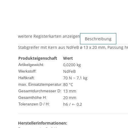
weitere Registerkarten anzeigen
Beschreibung
Stabgreifer mit Kern aus NdFeB ø 13 x 20 mm, Passung h6,
Produkteigenschaft
Wert
0,0200
kg
Artikelgewicht:
NdFeB
Werkstoff:
70 N ~ 7,1 kg
Haftkraft:
80 °C
max. Einsatztemperatur:
13 mm
Gesamtdurchmesser D:
20 mm
Gesamthöhe H:
h6 / +- 0,2
Toleranzen D / H:
Herstellerinformationen: