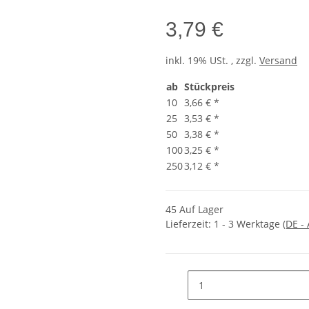
3,79 €
inkl. 19% USt. , zzgl.
Versand
ab
Stückpreis
10
3,66 €
*
25
3,53 €
*
50
3,38 €
*
100
3,25 €
*
250
3,12 €
*
45 Auf Lager
Lieferzeit:
1 - 3 Werktage
(DE -