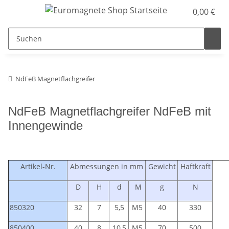
0,00 €
NdFeB Magnetflachgreifer
NdFeB Magnetflachgreifer NdFeB mit
Innengewinde
Artikel-Nr.
Abmessungen in mm
Gewicht
Haftkraft
D
H
d
M
g
N
850320
32
7
5,5
M5
40
330
850400
40
8
10,5
M5
70
500