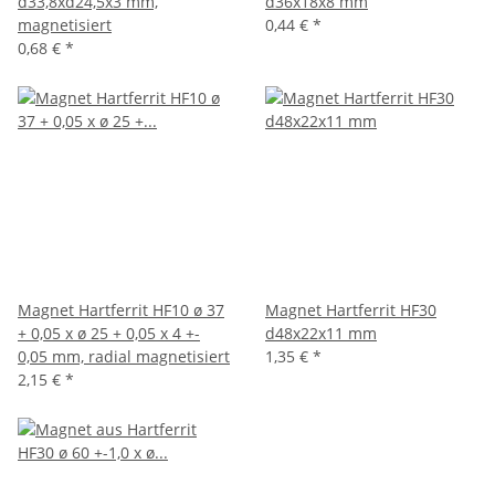
d33,8xd24,5x3 mm,
d36x18x8 mm
magnetisiert
0,44 €
*
0,68 €
*
Magnet Hartferrit HF10 ø 37
Magnet Hartferrit HF30
+ 0,05 x ø 25 + 0,05 x 4 +-
d48x22x11 mm
0,05 mm, radial magnetisiert
1,35 €
*
2,15 €
*