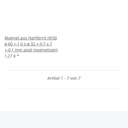
Magnet aus Hartferrit HF30
ø 60 +-1,0 x ø 32 +-0,7 x 7
+-0,1 mm axial magnetisiert
1,27 €
*
Artikel 1 - 7 von 7