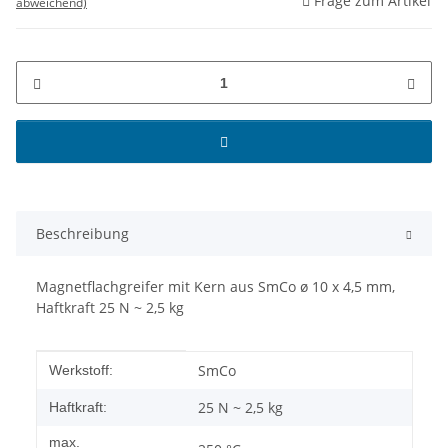
Frage zum Artikel
abweichend)
Beschreibung
Magnetflachgreifer mit Kern aus SmCo ø 10 x 4,5 mm,
Haftkraft 25 N ~ 2,5 kg
Produkteigenschaft
Wert
SmCo
Werkstoff:
25 N ~ 2,5 kg
Haftkraft:
max.