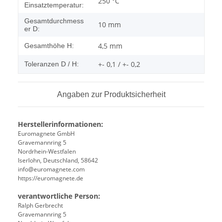
250 °C
Einsatztemperatur:
Gesamtdurchmess
10 mm
er D:
4,5 mm
Gesamthöhe H:
+- 0,1 / +- 0,2
Toleranzen D / H:
Angaben zur Produktsicherheit
Herstellerinformationen:
Euromagnete GmbH
Gravemannring 5
Nordrhein-Westfalen
Iserlohn, Deutschland, 58642
info@euromagnete.com
https://euromagnete.de
verantwortliche Person:
Ralph Gerbrecht
Gravemannring 5