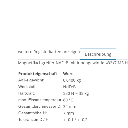
weitere Registerkarten anzeigen
Beschreibung
Magnetflachgreifer NdFeB mit Innengewinde ø32x7 M5 Haf
Produkteigenschaft
Wert
0,0400
kg
Artikelgewicht:
NdFeB
Werkstoff:
330 N ~ 33 kg
Haftkraft:
80 °C
max. Einsatztemperatur:
32 mm
Gesamtdurchmesser D:
7 mm
Gesamthöhe H:
+- 0,1 / +- 0,2
Toleranzen D / H: