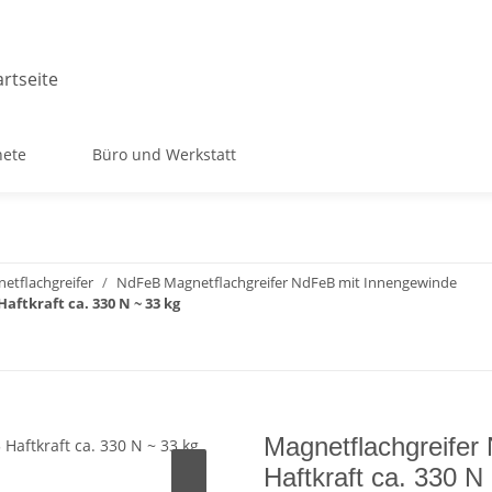
ete
Büro und Werkstatt
etflachgreifer
NdFeB Magnetflachgreifer NdFeB mit Innengewinde
ftkraft ca. 330 N ~ 33 kg
Magnetflachgreife
Haftkraft ca. 330 N