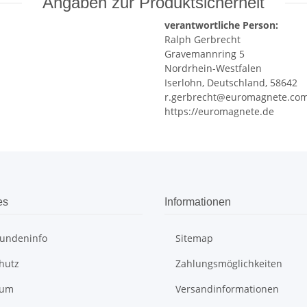
Angaben zur Produktsicherheit
verantwortliche Person:
Ralph Gerbrecht
Gravemannring 5
Nordrhein-Westfalen
Iserlohn, Deutschland, 58642
r.gerbrecht@euromagnete.co
https://euromagnete.de
es
Informationen
undeninfo
Sitemap
hutz
Zahlungsmöglichkeiten
sum
Versandinformationen