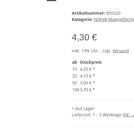
Artikelnummer:
850320
Kategorie:
NdFeB Magnetflach
4,30 €
inkl. 19% USt. , zzgl.
Versand
ab
Stückpreis
10
4,20 €
*
25
4,10 €
*
50
3,90 €
*
100
3,70 €
*
1 Auf Lager
Lieferzeit:
1 - 3 Werktage
(DE -