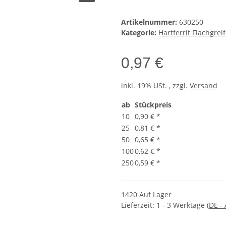
Artikelnummer:
630250
Kategorie:
Hartferrit Flachgr
0,97 €
inkl. 19% USt. , zzgl.
Versand
ab
Stückpreis
10
0,90 €
*
25
0,81 €
*
50
0,65 €
*
100
0,62 €
*
250
0,59 €
*
1420 Auf Lager
Lieferzeit:
1 - 3 Werktage
(DE -