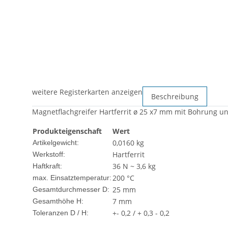
weitere Registerkarten anzeigen
Beschreibung
Magnetflachgreifer Hartferrit ø 25 x7 mm mit Bohrung und
Produkteigenschaft
Wert
0,0160
kg
Artikelgewicht:
Hartferrit
Werkstoff:
36 N ~ 3,6 kg
Haftkraft:
200 °C
max. Einsatztemperatur:
25 mm
Gesamtdurchmesser D:
7 mm
Gesamthöhe H:
+- 0,2 / + 0,3 - 0,2
Toleranzen D / H: