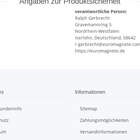
Angaben zur Produktsicherheit
verantwortliche Person:
Ralph Gerbrecht
Gravemannring 5
Nordrhein-Westfalen
Iserlohn, Deutschland, 58642
r.gerbrecht@euromagnete.co
https://euromagnete.de
es
Informationen
undeninfo
Sitemap
hutz
Zahlungsmöglichkeiten
sum
Versandinformationen