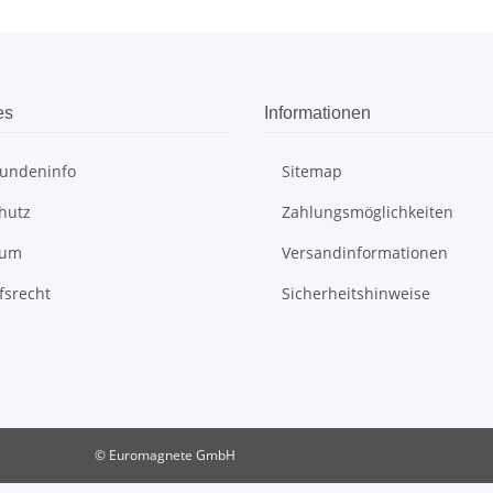
es
Informationen
undeninfo
Sitemap
hutz
Zahlungsmöglichkeiten
sum
Versandinformationen
fsrecht
Sicherheitshinweise
© Euromagnete GmbH