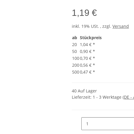
1,19 €
inkl. 19% USt. , zzgl.
Versand
ab
Stückpreis
20
1,04 €
*
50
0,90 €
*
100
0,70 €
*
200
0,56 €
*
500
0,47 €
*
40 Auf Lager
Lieferzeit:
1 - 3 Werktage
(DE -