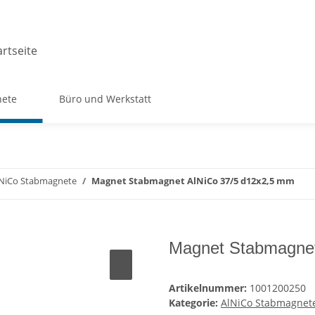
ete
Büro und Werkstatt
NiCo Stabmagnete
Magnet Stabmagnet AlNiCo 37/5 d12x2,5 mm
Magnet Stabmagnet
Artikelnummer:
1001200250
Kategorie:
AlNiCo Stabmagnet