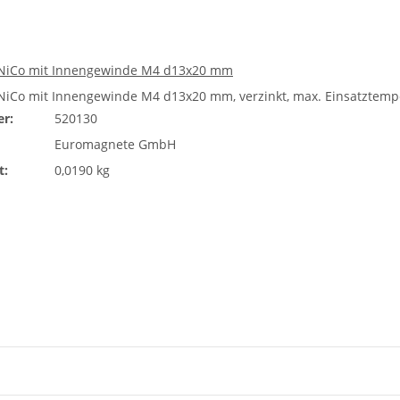
AlNiCo mit Innengewinde M4 d13x20 mm
lNiCo mit Innengewinde M4 d13x20 mm, verzinkt, max. Einsatztemper
r:
520130
Euromagnete GmbH
t:
0,0190 kg