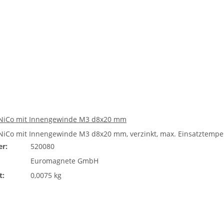
AlNiCo mit Innengewinde M3 d8x20 mm
lNiCo mit Innengewinde M3 d8x20 mm, verzinkt, max. Einsatztempera
r:
520080
Euromagnete GmbH
t:
0,0075 kg