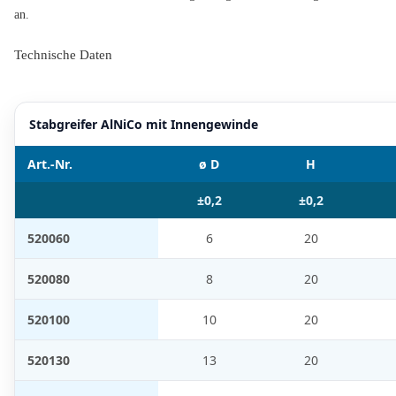
an.
Technische Daten
Stabgreifer AlNiCo mit Innengewinde
Art.-Nr.
ø D
H
±0,2
±0,2
520060
6
20
520080
8
20
520100
10
20
520130
13
20