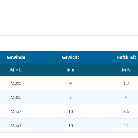
Gewinde
Gewicht
Haftkraft
M × L
in g
in N
M3x5
4
1,7
M3x5
7
4
M4x7
10
8,5
M4x7
19
12