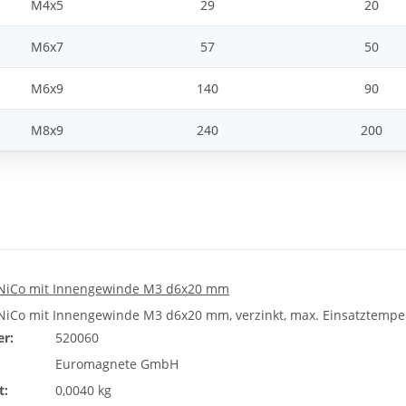
M4x5
29
20
M6x7
57
50
M6x9
140
90
M8x9
240
200
AlNiCo mit Innengewinde M3 d6x20 mm
lNiCo mit Innengewinde M3 d6x20 mm, verzinkt, max. Einsatztemperat
r:
520060
Euromagnete GmbH
t:
0,0040 kg