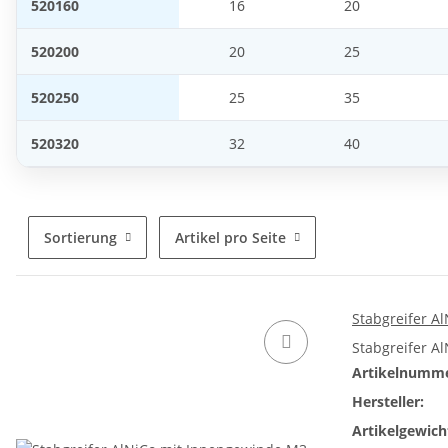
520160
16
20
520200
20
25
520250
25
35
520320
32
40
Sortierung
Artikel pro Seite
Stabgreifer 
Stabgreifer A
Artikelnumme
Hersteller:
Artikelgewich