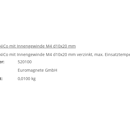
AlNiCo mit Innengewinde M4 d10x20 mm
lNiCo mit Innengewinde M4 d10x20 mm verzinkt, max. Einsatztempera
r:
520100
Euromagnete GmbH
t:
0,0100 kg