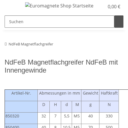
0,00 €
NdFeB Magnetflachgreifer
NdFeB Magnetflachgreifer NdFeB mit
Innengewinde
Artikel-Nr.
Abmessungen in mm
Gewicht
Haftkraft
D
H
d
M
g
N
850320
32
7
5,5
M5
40
330
850400
40
8
10,5
M5
70
500