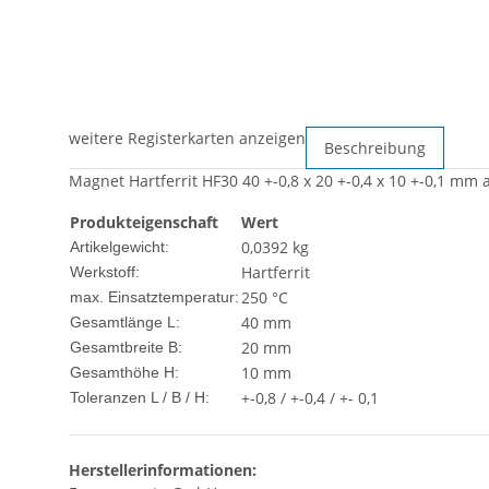
weitere Registerkarten anzeigen
Beschreibung
Magnet Hartferrit HF30 40 +-0,8 x 20 +-0,4 x 10 +-0,1 mm
Produkteigenschaft
Wert
0,0392
kg
Artikelgewicht:
Hartferrit
Werkstoff:
250 °C
max. Einsatztemperatur:
40 mm
Gesamtlänge L:
20 mm
Gesamtbreite B:
10 mm
Gesamthöhe H:
+-0,8 / +-0,4 / +- 0,1
Toleranzen L / B / H:
Herstellerinformationen: