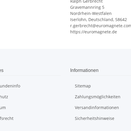
Ralph Gerbrecht
Gravemannring 5
Nordrhein-Westfalen
Iserlohn, Deutschland, 58642
r.gerbrecht@euromagnete.co
https://euromagnete.de
es
Informationen
undeninfo
Sitemap
hutz
Zahlungsmöglichkeiten
sum
Versandinformationen
fsrecht
Sicherheitshinweise