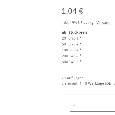
1,04 €
inkl. 19% USt. , zzgl.
Versand
ab
Stückpreis
20
0,90 €
*
50
0,78 €
*
100
0,60 €
*
200
0,48 €
*
500
0,40 €
*
79 Auf Lager
Lieferzeit:
1 - 3 Werktage
(DE -